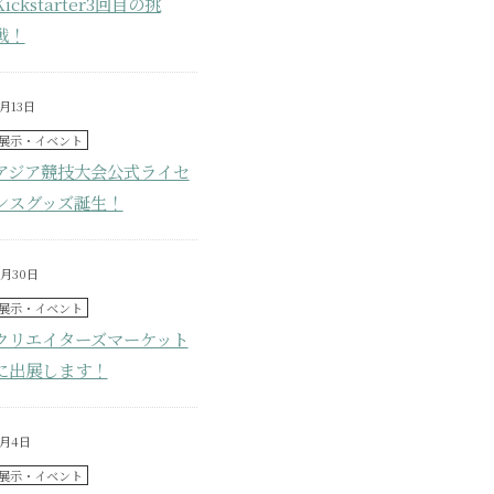
Kickstarter3回目の挑
戦！
5月13日
展示・イベント
アジア競技大会公式ライセ
ンスグッズ誕生！
4月30日
展示・イベント
クリエイターズマーケット
に出展します！
3月4日
展示・イベント