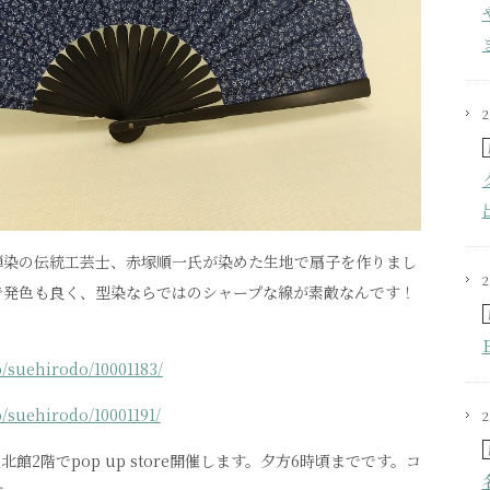
禅染の伝統工芸士、赤塚順一氏が染めた生地で扇子を作りまし
2
で発色も良く、型染ならではのシャープな線が素敵なんです！
p/suehirodo/10001183/
p/suehirodo/10001191/
屋北館2階でpop up store開催します。夕方6時頃までです。コ