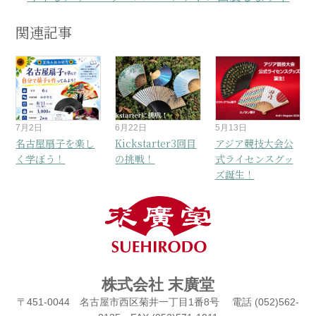
関連記事
7月2日
6月22日
5月13日
名古屋扇子を楽し
Kickstarter3回目
アジア競技大会公
く学ぼう！
の挑戦！
式ライセンスグッ
ズ誕生！
株式会社 末廣堂
〒451-0044 名古屋市西区菊井一丁目1番8号 電話 (052)562-