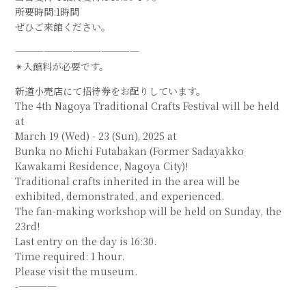
所要時間:1時間
ぜひご来館ください。
—————————————
✴︎入館料が必要です。
新道小売店にて招待券をお配りしています。
The 4th Nagoya Traditional Crafts Festival will be held
at
March 19 (Wed) - 23 (Sun), 2025 at
Bunka no Michi Futabakan (Former Sadayakko
Kawakami Residence, Nagoya City)!
Traditional crafts inherited in the area will be
exhibited, demonstrated, and experienced.
The fan-making workshop will be held on Sunday, the
23rd!
Last entry on the day is 16:30.
Time required: 1 hour.
Please visit the museum.
-————