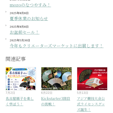
mozoのなつやすみ！
2025年8月8日
夏季休業のお知らせ
2025年8月8日
お盆前セール！
2025年5月30日
今年もクリエーターズマーケットに出展します！
関連記事
7月2日
6月22日
5月13日
名古屋扇子を楽し
Kickstarter3回目
アジア競技大会公
く学ぼう！
の挑戦！
式ライセンスグッ
ズ誕生！