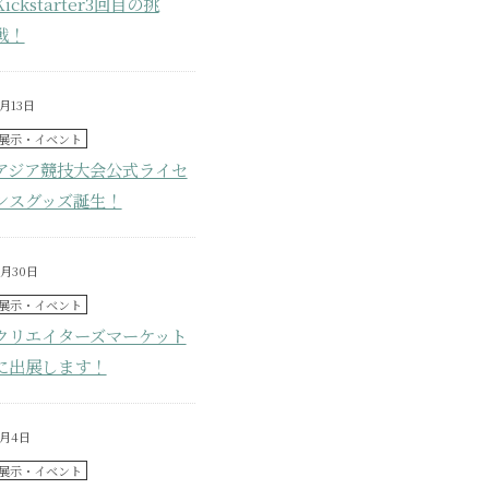
Kickstarter3回目の挑
戦！
5月13日
展示・イベント
アジア競技大会公式ライセ
ンスグッズ誕生！
4月30日
展示・イベント
クリエイターズマーケット
に出展します！
3月4日
展示・イベント