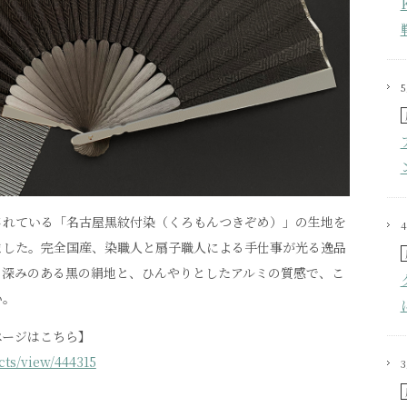
されている「名古屋黒紋付染（くろもんつきぞめ）」の生地を
ました。完全国産、染職人と扇子職人による手仕事が光る逸品
る深みのある黒の絹地と、ひんやりとしたアルミの質感で、こ
い。
ページはこちら】
ects/view/444315