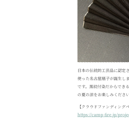
日本の伝統的工芸品に認定
使った名古屋扇子が誕生し
です。黒紋付染だからでき
の夏の涼をお楽しみくださ
【クラウドファンディング
https://camp-fire.jp/proj