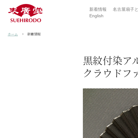
新着情報
名古屋扇子
English
ホーム
新着情報
黒紋付染アル
クラウドフ