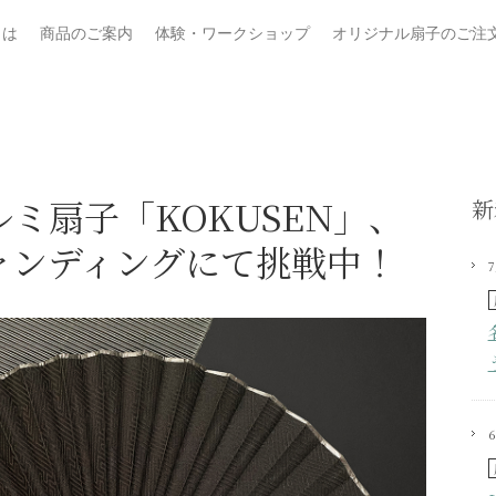
とは
商品のご案内
体験・ワークショップ
オリジナル扇子のご注
ミ扇子「KOKUSEN」、
新
ァンディングにて挑戦中！